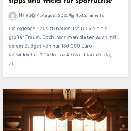
tipps und tricks für sparfüchse
Malou
4. August 2025
No Comments
Ein eigenes Haus zu bauen, ist für viele ein
großer Traum. Doch kann man diesen auch mit
einem Budget von nur 150.000 Euro
verwirklichen? Die kurze Antwort lautet: Ja,
aber…